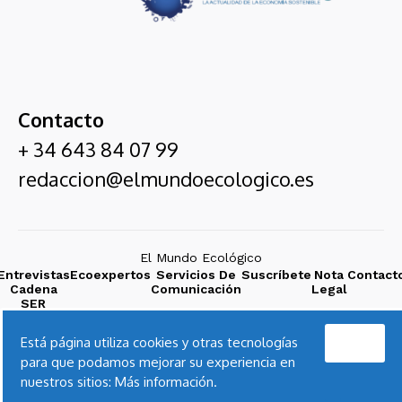
Contacto
+ 34 643 84 07 99
redaccion@elmundoecologico.es
El Mundo Ecológico
Entrevistas
Ecoexpertos
Servicios De
Suscríbete
Nota
Contact
Cadena
Comunicación
Legal
SER
Acepto
Está página utiliza cookies y otras tecnologías
para que podamos mejorar su experiencia en
nuestros sitios:
Más información.