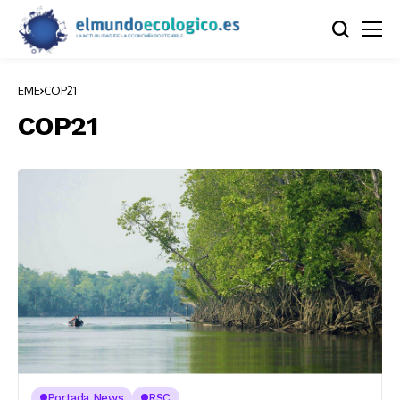
EME
COP21
COP21
Portada News
RSC