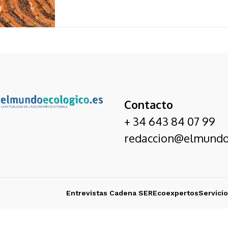
Contacto
+ 34 643 84 07 99
redaccion@elmundo
Entrevistas Cadena SER
Ecoexpertos
Servici