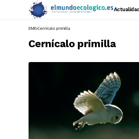
Actualida
EME
Cernícalo primilla
Cernícalo primilla