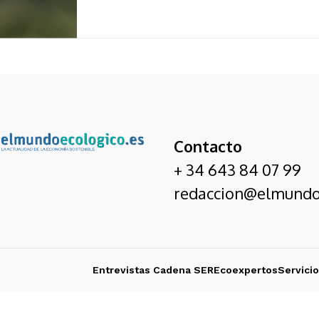
Contacto
+ 34 643 84 07 99
redaccion@elmundo
Entrevistas Cadena SER
Ecoexpertos
Servici