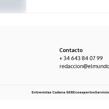
Contacto
+ 34 643 84 07 99
redaccion@elmundo
Entrevistas Cadena SER
Ecoexpertos
Servici