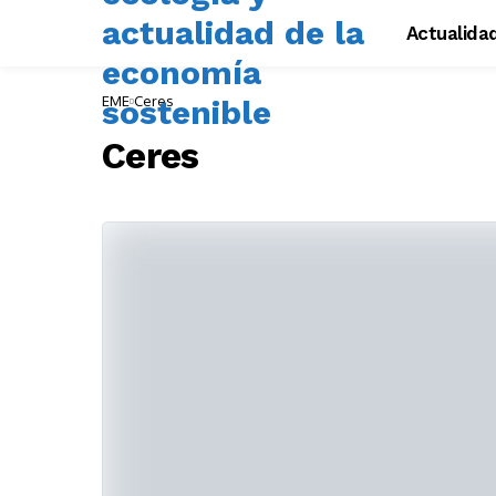
Actualida
EME
Ceres
Ceres