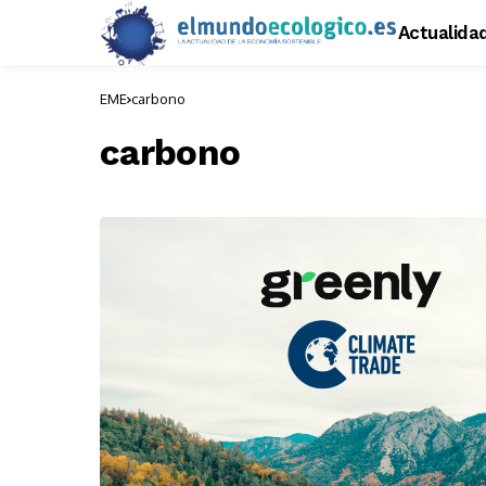
Actualida
EME
carbono
carbono