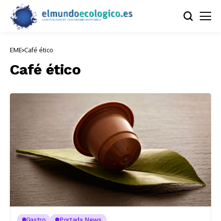
EME
Café ético
Café ético
Gastro
Portada News