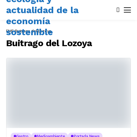
EME
Buitrago del Lozoya
Buitrago del Lozoya
Gastro
Medioambiente
Portada News