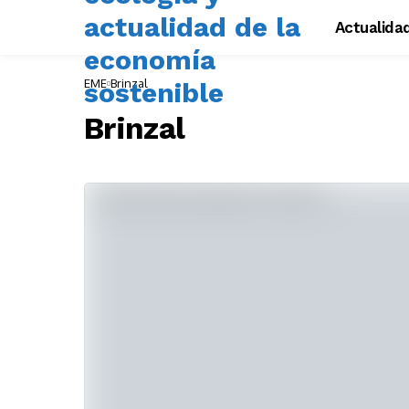
Actualida
EME
Brinzal
Brinzal