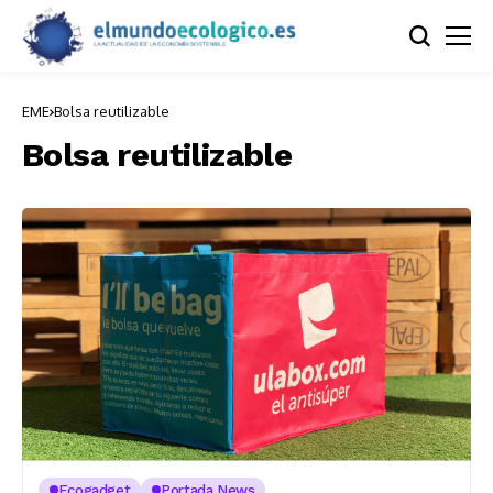
EME
Bolsa reutilizable
Bolsa reutilizable
Ecogadget
Portada News