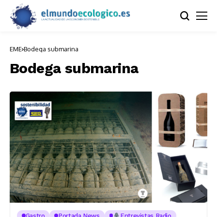
EME
Bodega submarina
Bodega submarina
Gastro
Portada News
Entrevistas Radio