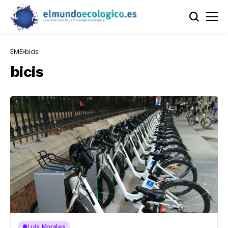
EME
bicis
bicis
Luis Morales