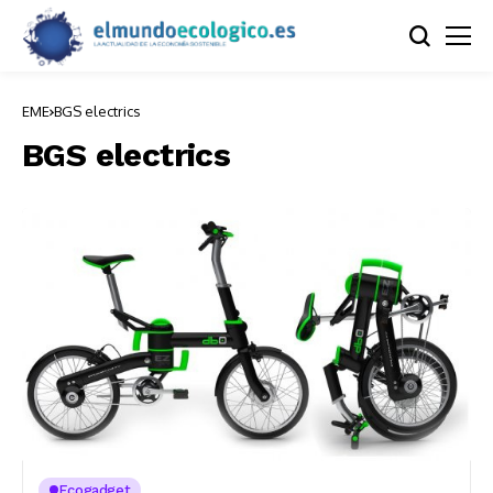
EME
BGS electrics
BGS electrics
Ecogadget