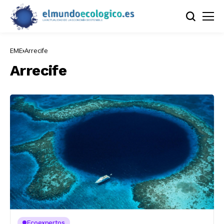
EME
Arrecife
Arrecife
Ecoexpertos