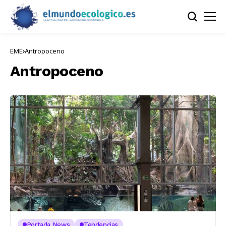
EME
Antropoceno
Antropoceno
Portada News
Tendencias