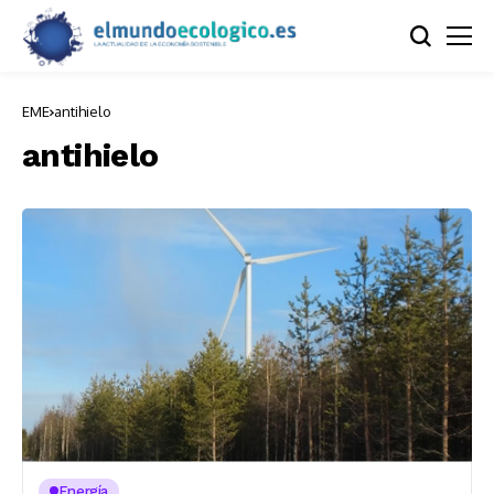
EME
antihielo
antihielo
Energía