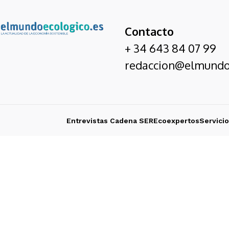
Contacto
+ 34 643 84 07 99
redaccion@elmundo
Entrevistas Cadena SER
Ecoexpertos
Servici