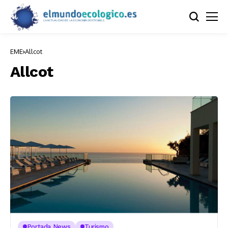
EME
Allcot
Allcot
Portada News
Turismo