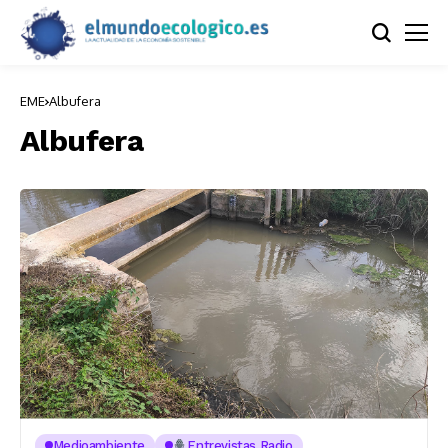
EME
Albufera
Albufera
Medioambiente
Entrevistas Radio