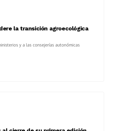
ere la transición agroecológica
inisterios y a las consejerías autonómicas
al cierre de su primera edición