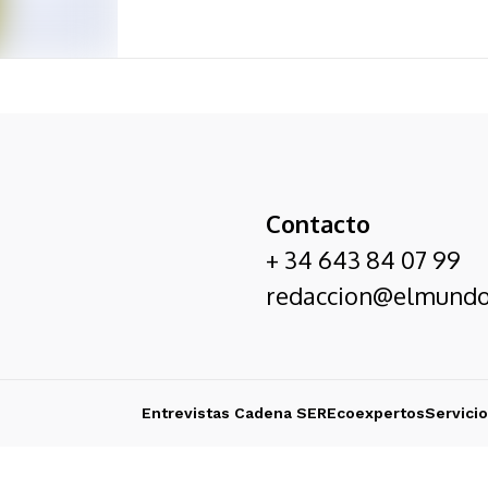
Contacto
+ 34 643 84 07 99
redaccion@elmundo
Entrevistas Cadena SER
Ecoexpertos
Servici