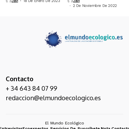
Javi
18 De Enero De 2023
Javi
2 De Noviembre De 2022
Contacto
+ 34 643 84 07 99
redaccion@elmundoecologico.es
El Mundo Ecológico
Entrevistas
Ecoexpertos
Servicios De
Suscríbete
Nota
Contact