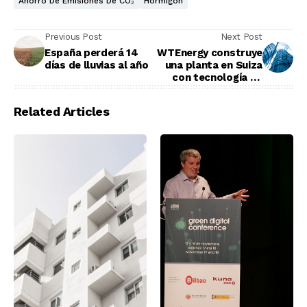
Ahorro De Emisiones De CO₂
Hormigón
Previous Post
Next Post
España perderá 14
WTEnergy construye
días de lluvias al año
una planta en Suiza
con tecnología de
gasificación
Related Articles