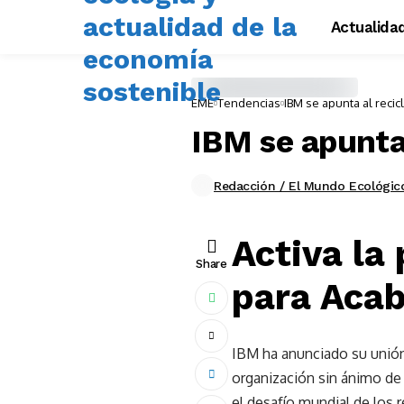
Actualida
EME
Tendencias
IBM se apunta al recic
IBM se apunta 
Redacción / El Mundo Ecológic
Activa la
Share
para Acab
IBM ha anunciado su unión 
organización sin ánimo de 
el desafío mundial de los 