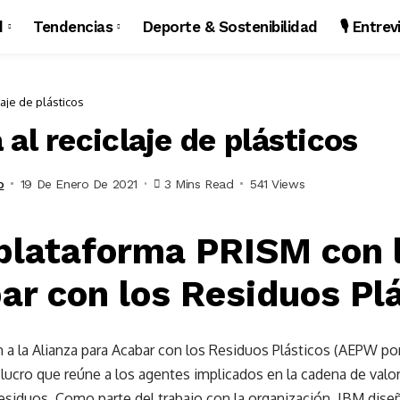
d
Tendencias
Deporte & Sostenibilidad
🎙️ Entre
laje de plásticos
al reciclaje de plásticos
o
19 De Enero De 2021
3 Mins Read
541 Views
 plataforma PRISM con 
ar con los Residuos Pl
a la Alianza para Acabar con los Residuos Plásticos (AEPW por 
lucro que reúne a los agentes implicados en la cadena de valor
residuos. Como parte del trabajo con la organización, IBM dis