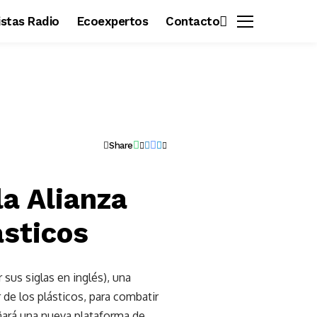
vistas Radio
Ecoexpertos
Contacto
Share
la Alianza
ásticos
sus siglas en inglés), una
 de los plásticos, para combatir
eñará una nueva plataforma de