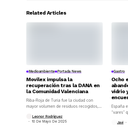
Related Articles
Medioambiente
Portada News
Gastro
Movilex impulsa la
Ocho e
recuperación tras la DANA en
abande
la Comunidad Valenciana
vidrio 
encuen
Riba-Roja de Turia fue la ciudad con
mayor volumen de residuos recogidos,...
España e
“vares” 
Leonor Rodríguez
10 De Mayo De 2025
Javi