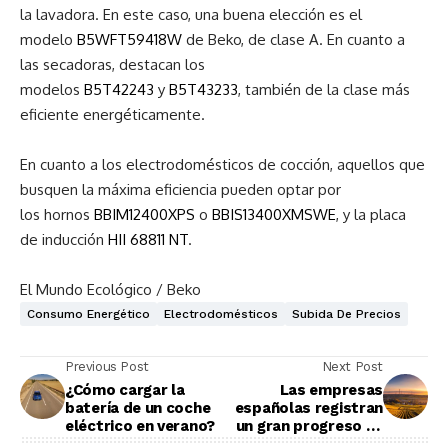
la lavadora. En este caso, una buena elección es el
modelo
B5WFT59418W
de Beko, de clase A.
En cuanto a
las secadoras, destacan los
modelos
B5T42243
y
B5T43233
, también de la clase más
eficiente energéticamente.
En cuanto a los electrodomésticos de cocción, aquellos que
busquen la máxima eficiencia pueden optar por
los hornos
BBIM12400XPS
o
BBIS13400XMSWE
, y la placa
de inducción
HII 68811 NT
.
El Mundo Ecológico / Beko
Consumo Energético
Electrodomésticos
Subida De Precios
Previous Post
Next Post
¿Cómo cargar la
Las empresas
batería de un coche
españolas registran
eléctrico en verano?
un gran progreso en
sostenibilidad