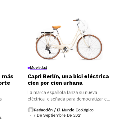
Movilidad
o más
Capri Berlín, una bici eléctrica
orte
cien por cien urbana
La marca española lanza su nueva
s
eléctrica diseñada para democratizar el
uso...
Redacción / El Mundo Ecológico
7 De Septiembre De 2021
o