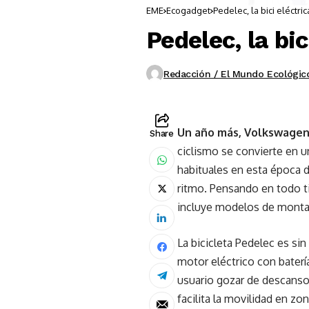
EME
Ecogadget
Pedelec, la bici eléctr
Pedelec, la bi
Redacción / El Mundo Ecológic
Un año más, Volkswagen
Share
ciclismo se convierte en u
habituales en esta época 
ritmo. Pensando en todo t
incluye modelos de montañ
La bicicleta Pedelec es si
motor eléctrico con baterí
usuario gozar de descanso 
facilita la movilidad en zo