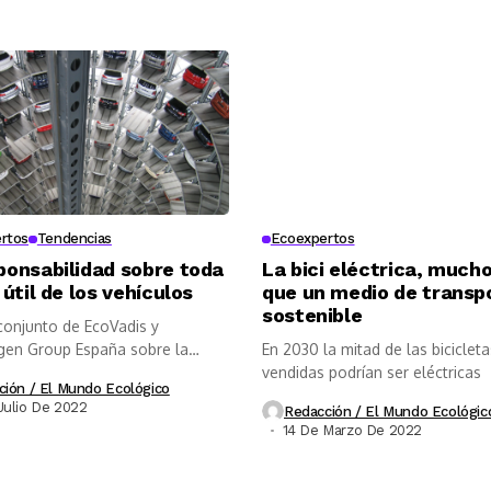
rtos
Tendencias
Ecoexpertos
ponsabilidad sobre toda
La bici eléctrica, much
 útil de los vehículos
que un medio de transp
sostenible
 conjunto de EcoVadis y
en Group España sobre la
En 2030 la mitad de las bicicleta
ia de la...
vendidas podrían ser eléctricas
ción / El Mundo Ecológico
Julio De 2022
Redacción / El Mundo Ecológic
14 De Marzo De 2022