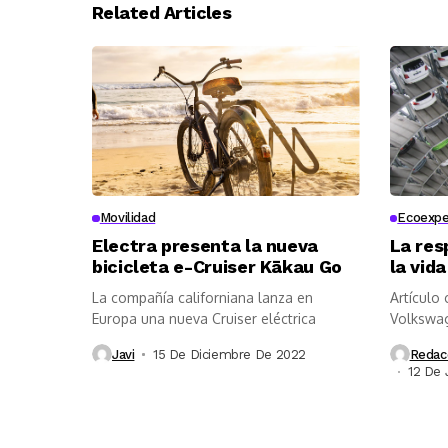
Related Articles
Movilidad
Ecoexpe
Electra presenta la nueva
La res
bicicleta e-Cruiser Kākau Go
la vida
La compañía californiana lanza en
Artículo
Europa una nueva Cruiser eléctrica
Volkswag
importanc
Javi
15 De Diciembre De 2022
Redac
12 De 