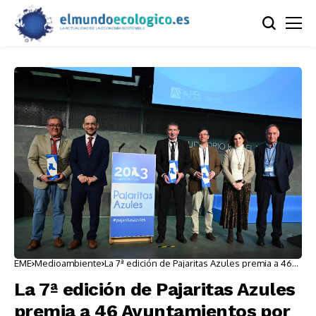
EME
Medioambiente
La 7ª edición de Pajaritas Azules premia a 46
Ayuntamientos por su compromiso con el
reciclaje
La 7ª edición de Pajaritas Azules
premia a 46 Ayuntamientos por