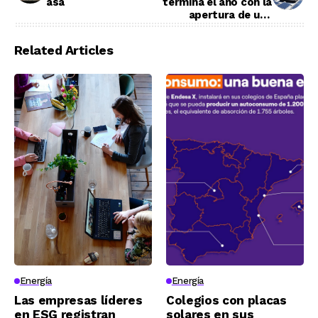
asa
termina el año con la
apertura de una
nueva filial en Austria
Related Articles
Energía
Energía
Las empresas líderes
Colegios con placas
en ESG registran
solares en sus