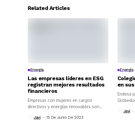
Related Articles
Energía
Energía
Las empresas líderes en ESG
Colegi
registran mejores resultados
en sus
financieros
Endesa p
Empresas con mujeres en cargos
Globeduc
directivos y energías renovables son
camino ha
Javi
más eficientes...
Javi
15 De Junio De 2023