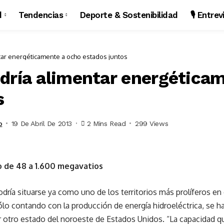
d
Tendencias
Deporte & Sostenibilidad
🎙️ Entre
tar energéticamente a ocho estados juntos
dría alimentar energética
s
o
19 De Abril De 2013
2 Mins Read
299 Views
 de 48 a 1.600 megavatios
dría situarse ya como uno de los territorios más prolíferos en
sólo contando con la producción de energía hidroeléctrica, se 
r otro estado del noroeste de Estados Unidos. “La capacidad q