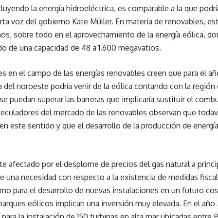
cluyendo la energía hidroeléctrica, es comparable a la que pod
orta voz del gobierno Kate Müller. En materia de renovables, es
os, sobre todo en el aprovechamiento de la energía eólica, don
do de una capacidad de 48 a 1.600 megavatios.
s en el campo de las energías renovables creen que para el año
 del noroeste podría venir de la eólica contando con la región
e puedan superar las barreras que implicaría sustituir el combu
speculadores del mercado de las renovables observan que todav
en este sentido y que el desarrollo de la producción de energía
e afectado por el desplome de precios del gas natural a principi
 una necesidad con respecto a la existencia de medidas fiscal
rno para el desarrollo de nuevas instalaciones en un futuro co
parques eólicos implican una inversión muy elevada. En el año
 para la instalación de 150 turbinas en alta mar ubicadas entre 