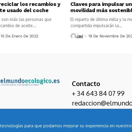
eciclar los recambios y
Claves para impulsar u
ite usado del coche
movilidad más sostenib
 son más las personas que
El reparto de última milla y la m
cambio de aceite...
compartida impulsarán la
electrificación...
10 De Enero De 2022
Javi
19 De Noviembre De 20
Contacto
+ 34 643 84 07 99
redaccion@elmundo
as tecnologías para que podamos mejorar su experiencia en nuestros