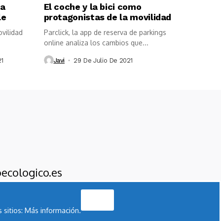
na
El coche y la bici como
le
protagonistas de la movilidad
ovilidad
Parclick, la app de reserva de parkings
online analiza los cambios que...
21
Javi
29 De Julio De 2021
ecologico.es
Acepto
 sitios:
Más información.