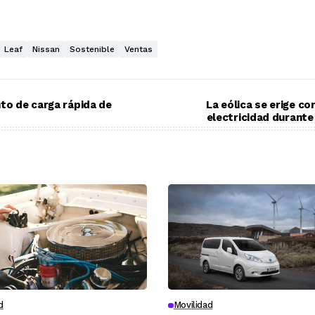
Leaf
Nissan
Sostenible
Ventas
nto de carga rápida de
La eólica se erige c
electricidad durant
d
Movilidad