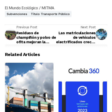
El Mundo Ecológico / MITMA
Subvenciones
Título Transporte Público
Previous Post
Next Post
Residuos de
Las matriculaciones
champiñón y polvo de
de vehículos
ofita mejoran la
electrificados crecen
calidad del suelo de
un 35% en España
los viñedos
Related Articles