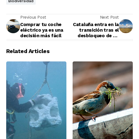
Biodiversidad
Previous Post
Next Post
Comprar tu coche
Cataluña entra en la
eléctrico ya es una
transición tras el
decisión más fácil
desbloqueo de 47
proyectos de energía
solar
Related Articles