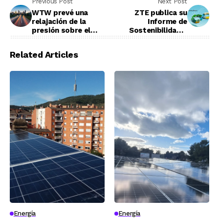
Previous Post
Next Post
WTW prevé una
ZTE publica su
relajación de la
Informe de
presión sobre el
Sostenibilidad e
precio del sector
innovación 2022
energético
Related Articles
Energía
Energía