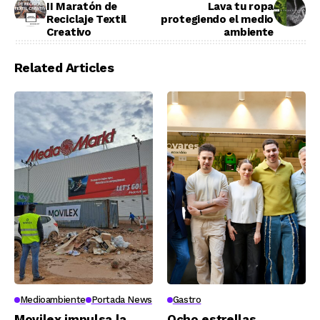
II Maratón de
Lava tu ropa
Reciclaje Textil
protegiendo el medio
Creativo
ambiente
Related Articles
Medioambiente
Portada News
Gastro
Movilex impulsa la
Ocho estrellas