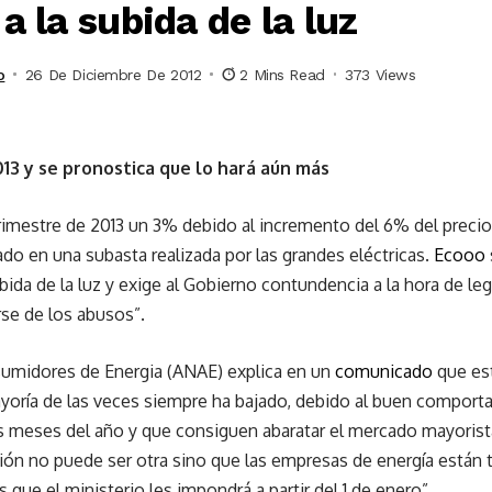
a la subida de la luz
o
26 De Diciembre De 2012
2 Mins Read
373 Views
013 y se pronostica que lo hará aún más
 trimestre de 2013 un 3% debido al incremento del 6% del precio 
do en una subasta realizada por las grandes eléctricas.
Ecooo
da de la luz y exige al Gobierno contundencia a la hora de legi
se de los abusos”.
umidores de Energia (ANAE) explica en un
comunicado
que es
mayoría de las veces siempre ha bajado, debido al buen compor
 meses del año y que consiguen abaratar el mercado mayorista 
ción no puede ser otra sino que las empresas de energía están
 que el ministerio les impondrá a partir del 1 de enero”.