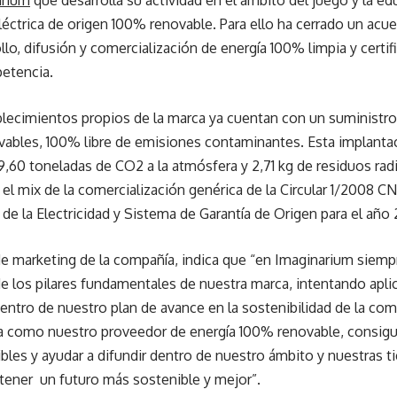
arium
que desarrolla su actividad en el ámbito del juego y la ed
eléctrica de origen 100% renovable. Para ello ha cerrado un ac
ollo, difusión y comercialización de energía 100% limpia y certi
etencia.
ablecimientos propios de la marca ya cuentan con un suministr
ovables, 100% libre de emisiones contaminantes. Esta implant
99,60 toneladas de CO2 a la atmósfera y 2,71 kg de residuos rad
a el mix de la comercialización genérica de la Circular 1/2008 C
 de la Electricidad y Sistema de Garantía de Origen para el año 
de marketing de la compañía, indica que “en Imaginarium siemp
e los pilares fundamentales de nuestra marca, intentando apli
dentro de nuestro plan de avance en la sostenibilidad de la c
a como nuestro proveedor de energía 100% renovable, consigu
les y ayudar a difundir dentro de nuestro ámbito y nuestras t
 tener un futuro más sostenible y mejor”.