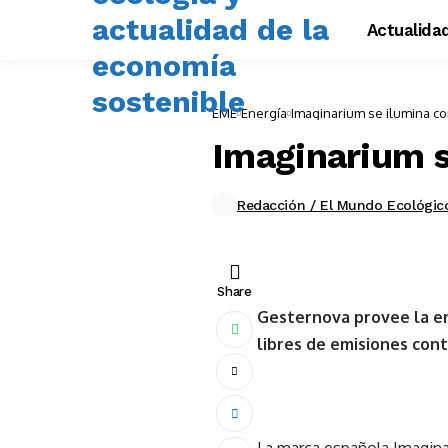
Actualida
EME
Energía
Imaginarium se ilumina c
Imaginarium s
Redacción / El Mundo Ecológic
Share
Gesternova provee la en
libres de emisiones con