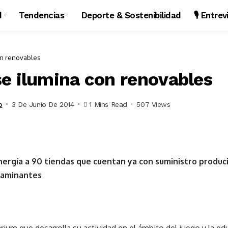
d
Tendencias
Deporte & Sostenibilidad
🎙️ Entre
on renovables
e ilumina con renovables
o
3 De Junio De 2014
1 Mins Read
507 Views
ergía a 90 tiendas que cuentan ya con suministro produc
taminantes