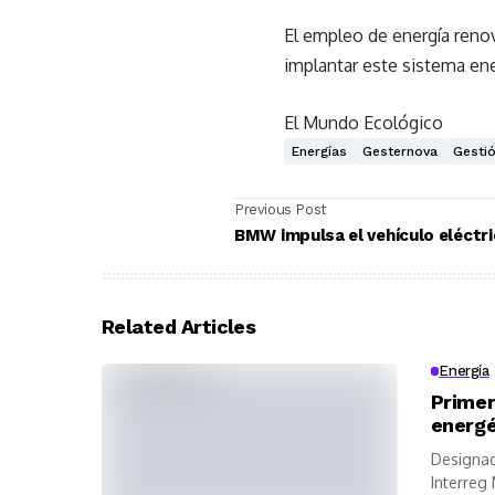
El empleo de energía renov
implantar este sistema en
El Mundo Ecológico
Energías
Gesternova
Gesti
Previous Post
BMW impulsa el vehículo eléctr
Related Articles
Energía
Prime
energé
Designad
Interreg 