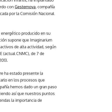
ucación infantil, ha implantado
uerdo con
Gesternova
, compañía
ficada por la Comisión Nacional
o energético producido en su
ación supone que Imaginarium
iactivos de alta actividad, según
NE (actual CNMC), de 7 de
2013.
re ha estado presente la
carlo en los procesos que
ompañía hemos dado un gran paso
iendo así que nuestros puntos
iendas la importancia de