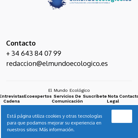
Contacto
+ 34 643 84 07 99
redaccion@elmundoecologico.es
El Mundo Ecológico
Entrevistas
Ecoexpertos
Servicios De
Suscríbete
Nota
Contact
Cadena
Comunicación
Legal
SER
Acepto
Está página utiliza cookies y otras tecnologías
para que podamos mejorar su experiencia en
nuestros sitios:
Más información.