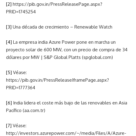
[2]
https://pib.gov.in/PressReleasePage.aspx?
PRID=1745254
[3]
Una década de crecimiento – Renewable Watch
[4]
La empresa india Azure Power pone en marcha un
proyecto solar de 600 MW, con un precio de compra de 34
dólares por MW | S&P Global Platts (spglobal.com)
[5]
Véase:
https://pib.gov.in/PressReleaseIframePage.aspx?
PRID=1777364
[6]
India lidera el coste más bajo de las renovables en Asia
Pacífico (aa.com.tr)
[7]
Véase:
http://investors.azurepower.com/~/media/Files/A/Azure-