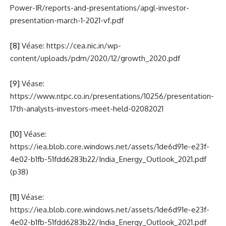
Power-IR/reports-and-presentations/apgl-investor-
presentation-march-1-2021-vf.pdf
[8]
Véase: https://cea.nic.in/wp-
content/uploads/pdm/2020/12/growth_2020.pdf
[9]
Véase:
https://www.ntpc.co.in/presentations/10256/presentation-
17th-analysts-investors-meet-held-02082021
[10]
Véase:
https://iea.blob.core.windows.net/assets/1de6d91e-e23f-
4e02-b1fb-51fdd6283b22/India_Energy_Outlook_2021.pdf
(p38)
[11]
Véase:
https://iea.blob.core.windows.net/assets/1de6d91e-e23f-
4e02-b1fb-51fdd6283b22/India_Energy_Outlook_2021.pdf