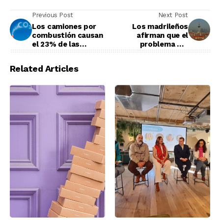
Previous Post
Next Post
Los camiones por
Los madrileños
combustión causan
afirman que el
el 23% de las
problema del
emisiones de CO2
medioambiente es
urgente
Related Articles