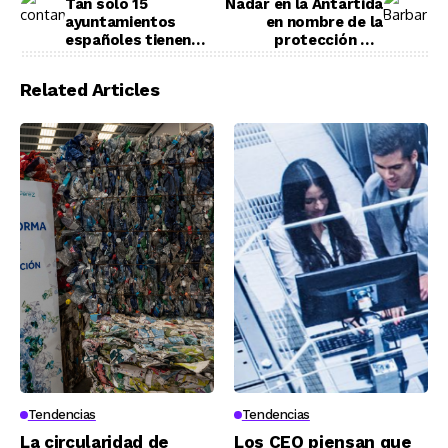
Tan solo 15
Nadar en la Antártida
ayuntamientos
en nombre de la
españoles tienen
protección del
protocolos contra la
océano
contaminación del
Related Articles
aire
Tendencias
Tendencias
La circularidad de
Los CEO piensan que