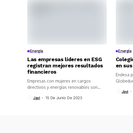
Energía
Energía
Las empresas líderes en ESG
Colegi
registran mejores resultados
en sus
financieros
Endesa p
Empresas con mujeres en cargos
Globeduc
directivos y energías renovables son
camino ha
Javi
más eficientes...
Javi
15 De Junio De 2023