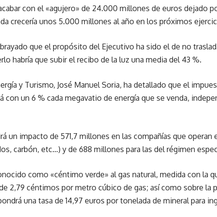
acabar con el «agujero» de 24.000 millones de euros dejado po
ada crecería unos 5.000 millones al año en los próximos ejercic
rayado que el propósito del Ejecutivo ha sido el de no trasla
lo habría que subir el recibo de la luz una media del 43 %.
Energía y Turismo, José Manuel Soria, ha detallado que el impu
ará con un 6 % cada megavatio de energía que se venda, indep
á un impacto de 571,7 millones en las compañías que operan en
dos, carbón, etc…) y de 688 millones para las del régimen espec
nocido como «céntimo verde» al gas natural, medida con la q
de 2,79 céntimos por metro cúbico de gas; así como sobre la p
pondrá una tasa de 14,97 euros por tonelada de mineral para in