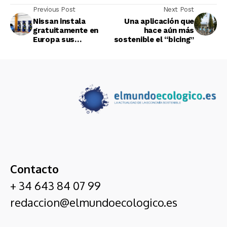
Previous Post
Next Post
Nissan instala
Una aplicación que
gratuitamente en
hace aún más
Europa sus
sostenible el “bicing”
cargadores rápidos
para vehículos
eléctricos
Contacto
+ 34 643 84 07 99
redaccion@elmundoecologico.es