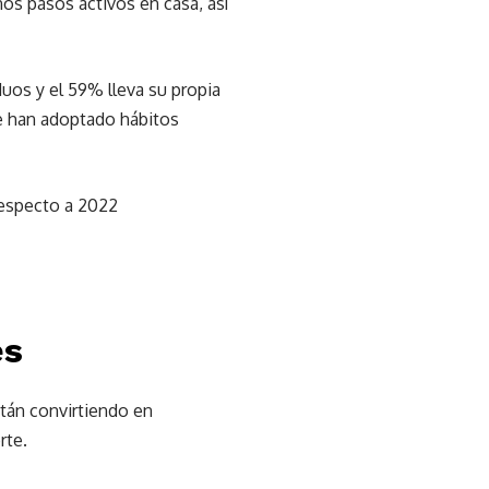
os pasos activos en casa, así
duos y el 59% lleva su propia
ue han adoptado hábitos
respecto a 2022
es
stán convirtiendo en
rte.