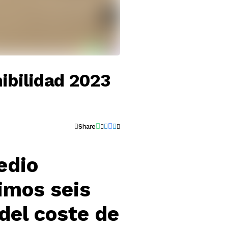
ibilidad 2023
Share
edio
imos seis
 del coste de