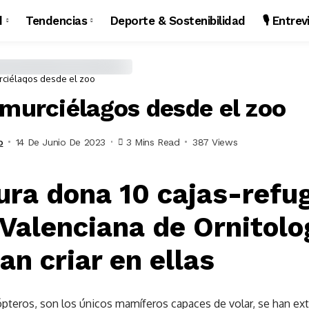
d
Tendencias
Deporte & Sostenibilidad
🎙️ Entre
rciélagos desde el zoo
 murciélagos desde el zoo
o
14 De Junio De 2023
3 Mins Read
387 Views
ura dona 10 cajas-refug
Valenciana de Ornitolo
n criar en ellas
ópteros, son los únicos mamíferos capaces de volar,​ se han e