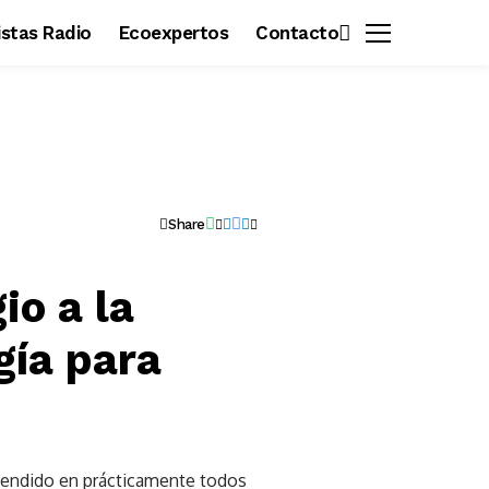
vistas Radio
Ecoexpertos
Contacto
Share
io a la
gía para
xtendido en prácticamente todos