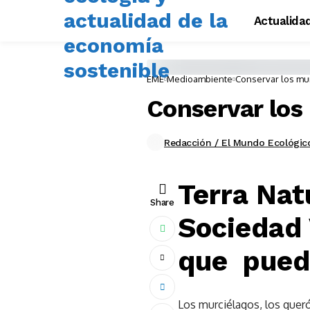
Actualida
EME
Medioambiente
Conservar los mu
Conservar los
Redacción / El Mundo Ecológic
Terra Nat
Share
Sociedad 
que pueda
Los murciélagos, los quer