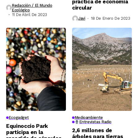
práctica de economía
Redacción / El Mundo
circular
Ecológico
11 De Abril De 2023
Javi
18 De Enero De 2023
Ecogadget
Medioambiente
Entrevistas Radio
Equinoccio Park
2,6 millones de
participa en la
árboles para tierras