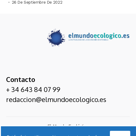
26 De Septiembre De 2022
Contacto
+ 34 643 84 07 99
redaccion@elmundoecologico.es
El Mundo Ecológico
Entrevistas
Ecoexpertos
Servicios De
Suscríbete
Nota
Contact
Acepto