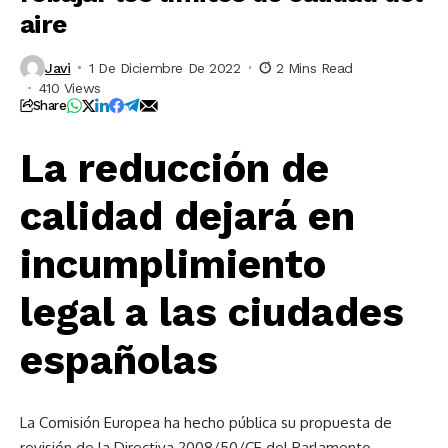
aire
Javi
1 De Diciembre De 2022
2 Mins Read
410 Views
Share
La reducción de
calidad dejará en
incumplimiento
legal a las ciudades
españolas
La Comisión Europea ha hecho pública su propuesta de
revisión de la Directiva 2008/50/CE del Parlamento