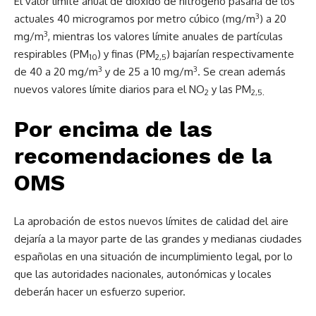
El valor límite anual de dióxido de nitrógeno pasaría de los
3
actuales 40 microgramos por metro cúbico (mg/m
) a 20
3
mg/m
, mientras los valores límite anuales de partículas
respirables (PM
) y finas (PM
) bajarían respectivamente
10
2,5
3
3
de 40 a 20 mg/m
y de 25 a 10 mg/m
. Se crean además
nuevos valores límite diarios para el NO
y las PM
2
2,5.
Por encima de las
recomendaciones de la
OMS
La aprobación de estos nuevos límites de calidad del aire
dejaría a la mayor parte de las grandes y medianas ciudades
españolas en una situación de incumplimiento legal, por lo
que las autoridades nacionales, autonómicas y locales
deberán hacer un esfuerzo superior.