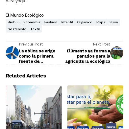
para yoga.
El Mundo Ecológico
Biobuu
Economía
Fashion
Infantil
Orgánico
Ropa
Slow
Sostenible
Textil
Previous Post
Next Post
La eólica se erige
El3ments ya forma a
como la primera
parados para la
fuente de
agricultura ecológica
electricidad durante
un trimestre
Related Articles
completo