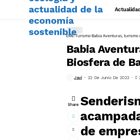
Actualida
EME
Turismo
Babia Aventuras, turismo 
Babia Aventura
Biosfera de B
Javi
22 De Junio De 2023
Senderism
Share
acampada
de empres