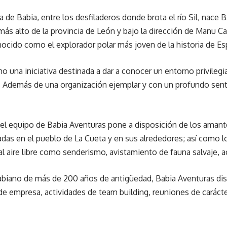
a de Babia, entre los desfiladeros donde brota el río Sil, nace
más alto de la provincia de León y bajo la dirección de Manu Ca
nocido como el explorador polar más joven de la historia de Es
 una iniciativa destinada a dar a conocer un entorno privileg
a. Además de una organización ejemplar y con un profundo sen
l equipo de Babia Aventuras pone a disposición de los amante
adas en el pueblo de La Cueta y en sus alrededores; así como lo
 al aire libre como senderismo, avistamiento de fauna salvaje, a
abiano de más de 200 años de antigüedad, Babia Aventuras dis
de empresa, actividades de team building, reuniones de carácter