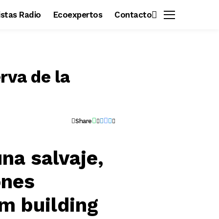
vistas Radio
Ecoexpertos
Contacto
rva de la
Share
na salvaje,
ones
m building