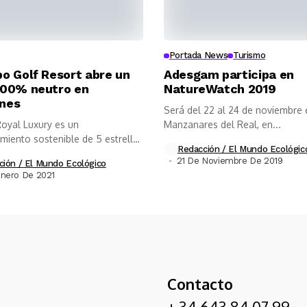
Portada News
Turismo
po Golf Resort abre un
Adesgam participa en
100% neutro en
NatureWatch 2019
ones
Será del 22 al 24 de noviembre 
Royal Luxury es un
Manzanares del Real, en...
imiento sostenible de 5 estrellas
Redacción / El Mundo Ecológic
21 De Noviembre De 2019
ción / El Mundo Ecológico
nero De 2021
Contacto
+ 34 643 84 07 99