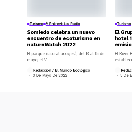
Turismo
🎙️ Entrevistas Radio
Turismo
Somiedo celebra un nuevo
El Gru
encuentro de ecoturismo en
hotel 
natureWatch 2022
emisi
El parque natural acogerá, del 13 al 15 de
El River 
mayo, el V...
establec
con...
Redacción / El Mundo Ecológico
Redac
3 De Mayo De 2022
5 De E