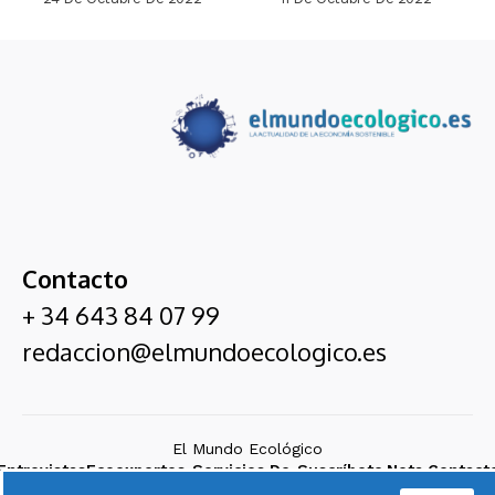
Contacto
+ 34 643 84 07 99
redaccion@elmundoecologico.es
El Mundo Ecológico
Entrevistas
Ecoexpertos
Servicios De
Suscríbete
Nota
Contact
Cadena
Comunicación
Legal