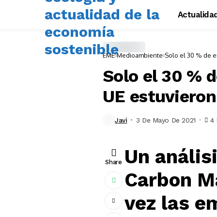
Actualida
EME
Medioambiente
Solo el 30 % de e
Solo el 30 % d
UE estuvieron
Javi
3 De Mayo De 2021
4 
Un anális
Share
Carbon Ma
vez las e