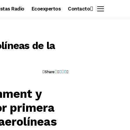
vistas Radio
Ecoexpertos
Contacto
líneas de la
Share
nment y
r primera
 aerolíneas